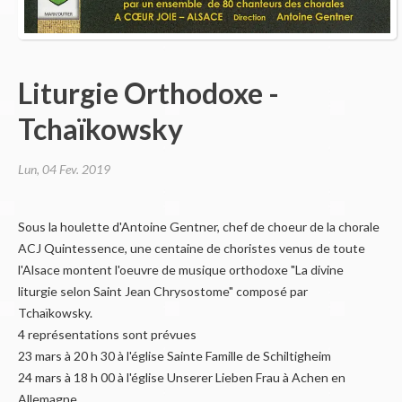
Nous contacter
Partie Membres
Liturgie Orthodoxe -
Tchaïkowsky
Lun, 04 Fev. 2019
Sous la houlette d'Antoine Gentner, chef de choeur de la chorale
ACJ Quintessence, une centaine de choristes venus de toute
l'Alsace montent l'oeuvre de musique orthodoxe "La divine
liturgie selon Saint Jean Chrysostome" composé par
Tchaïkowsky.
4 représentations sont prévues
23 mars à 20 h 30 à l'église Sainte Famille de Schiltigheim
24 mars à 18 h 00 à l'église Unserer Lieben Frau à Achen en
Allemagne