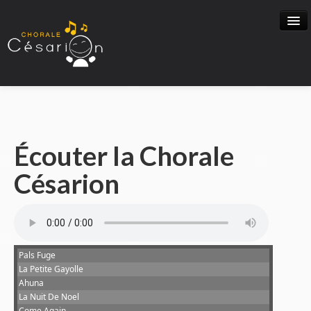
Accueil
Écouter la Chorale
Activités
Césarion
Programme Musical
Nous Ecouter
Pals Fuge
La Petite Gayolle
Ahuna
BLOG
La Nuit De Noel
Come Again