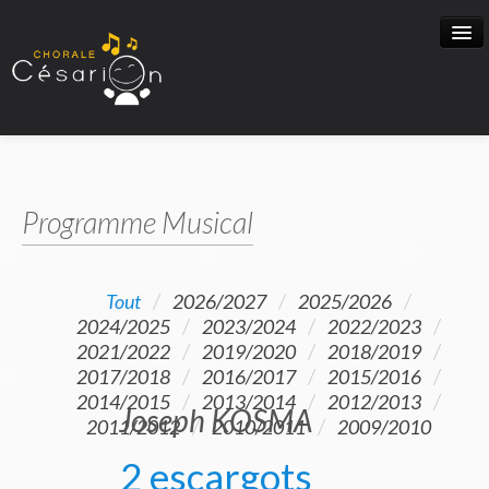
Accueil
Programme Musical
Activités
/
/
/
Tout
2026/2027
2025/2026
Programme Musical
/
/
/
2024/2025
2023/2024
2022/2023
/
/
/
2021/2022
2019/2020
2018/2019
/
/
/
2017/2018
2016/2017
2015/2016
Nous Ecouter
/
/
/
2014/2015
2013/2014
2012/2013
Joseph KOSMA
/
/
2011/2012
2010/2011
2009/2010
BLOG
2 escargots